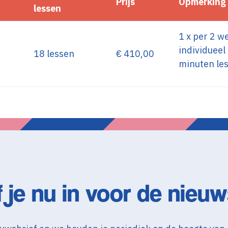
Prijs
Opmerking
lessen
1 x per 2 w
individueel
18 lessen
€ 410,00
minuten le
f je nu in voor de nieuw