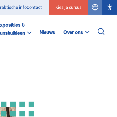
raktische info
Contact
Kies je cursus
xposities &
Nieuws
Over ons
unstuitleen