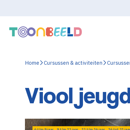
Home
Cursussen & activiteiten
Cursusse
Viool jeug
6 t/m 9 jaar
9 t/m 12 jaar
12 t/m 16 jaar
16 tot 21 jaa