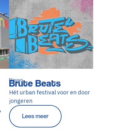
Nieuws
Brute Beats
Hét urban festival voor en door
jongeren
?
Lees meer