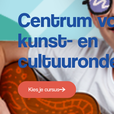
Centrum v
kunst- en
cultuurond
Kies je cursus