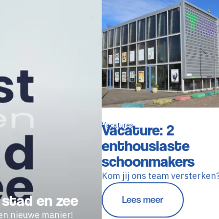
Vacatures
Vacature: 2
enthousiaste
schoonmakers
Kom jij ons team versterken
 stad en zee
Lees meer
en nieuwe manier!