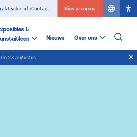
raktische info
Contact
Kies je cursus
xposities &
Nieuws
Over ons
unstuitleen
 t/m 23 augustus