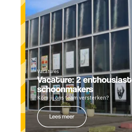
Vacatures
Vacature: 2 enthousiast
schoonmakers
Kom jij ons team versterken?
Lees meer