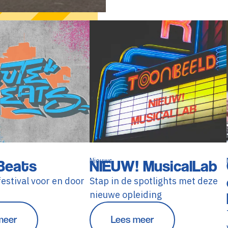
Beats
Nieuws
NIEUW! MusicalLab
estival voor en door
Stap in de spotlights met deze
nieuwe opleiding
meer
Lees meer