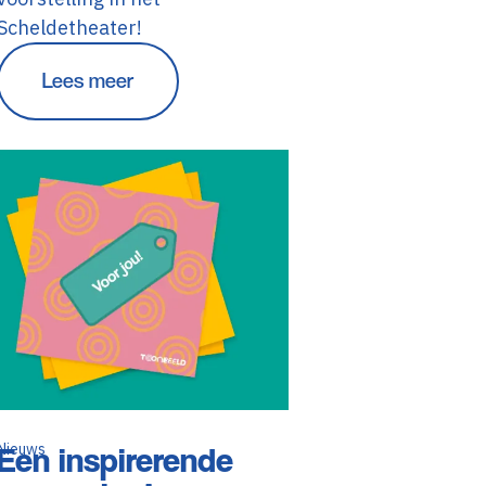
Scheldetheater!
Lees meer
Nieuws
Een inspirerende