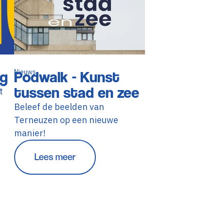
ag
Nieuws
Podwalk - Kunst
tussen stad en zee
t
Beleef de beelden van
Terneuzen op een nieuwe
manier!
Lees meer