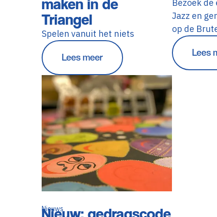
maken in de
Bezoek de 
Triangel
Jazz en gen
op de Brut
Spelen vanuit het niets
Lees 
Lees meer
Nieuws
Nieuw: gedragscode