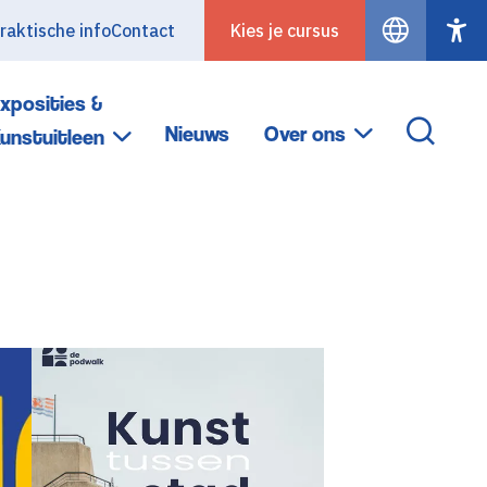
raktische info
Contact
Kies je cursus
xposities &
Nieuws
Over ons
unstuitleen