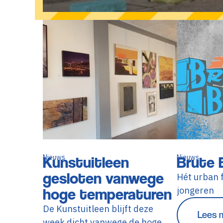
Nieuws
Kunstuitleen
Nieuws
Brute 
gesloten vanwege
Hét urban f
hoge temperaturen
jongeren
De Kunstuitleen blijft deze
Lees 
week dicht vanwege de hoge