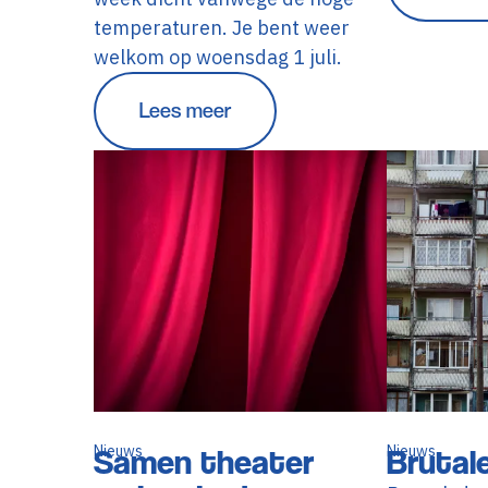
temperaturen. Je bent weer
welkom op woensdag 1 juli.
Lees meer
Nieuws
Samen theater
Nieuws
Brutal