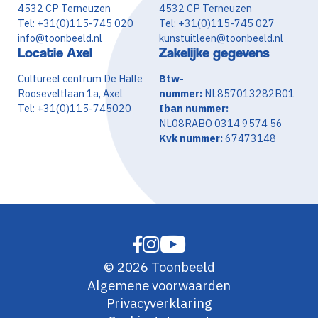
4532 CP Terneuzen
4532 CP Terneuzen
Tel: +31(0)115-745 020
Tel: +31(0)115-745 027
info@toonbeeld.nl
kunstuitleen@toonbeeld.nl
Locatie Axel
Zakelijke gegevens
Cultureel centrum De Halle
Btw-
Rooseveltlaan 1a, Axel
nummer:
NL857013282B01
Tel: +31(0)115-745020
Iban nummer:
NL08RABO 0314 9574 56
Kvk nummer:
67473148
© 2026 Toonbeeld
Algemene voorwaarden
Privacyverklaring