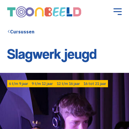
Cursussen
Slagwerk jeugd
6 t/m 9 jaar
9 t/m 12 jaar
12 t/m 16 jaar
16 tot 21 jaar