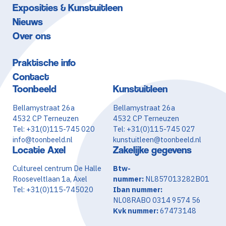
Exposities & Kunstuitleen
Nieuws
Over ons
Praktische info
Contact
Toonbeeld
Kunstuitleen
Bellamystraat 26a
Bellamystraat 26a
4532 CP Terneuzen
4532 CP Terneuzen
Tel: +31(0)115-745 020
Tel: +31(0)115-745 027
info@toonbeeld.nl
kunstuitleen@toonbeeld.nl
Locatie Axel
Zakelijke gegevens
Cultureel centrum De Halle
Btw-
Rooseveltlaan 1a, Axel
nummer:
NL857013282B01
Tel: +31(0)115-745020
Iban nummer:
NL08RABO 0314 9574 56
Kvk nummer:
67473148