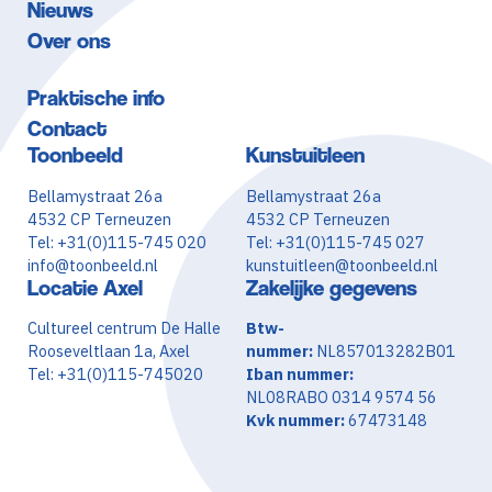
Nieuws
Over ons
Praktische info
Contact
Toonbeeld
Kunstuitleen
Bellamystraat 26a
Bellamystraat 26a
4532 CP Terneuzen
4532 CP Terneuzen
Tel: +31(0)115-745 020
Tel: +31(0)115-745 027
info@toonbeeld.nl
kunstuitleen@toonbeeld.nl
Locatie Axel
Zakelijke gegevens
Cultureel centrum De Halle
Btw-
Rooseveltlaan 1a, Axel
nummer:
NL857013282B01
Tel: +31(0)115-745020
Iban nummer:
NL08RABO 0314 9574 56
Kvk nummer:
67473148