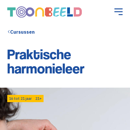
Cursussen
Praktische
harmonieleer
16 tot 21 jaar
21+