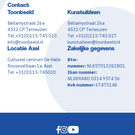
Contact
Toonbeeld
Kunstuitleen
Bellamystraat 26a
Bellamystraat 26a
4532 CP Terneuzen
4532 CP Terneuzen
Tel: +31(0)115-745 020
Tel: +31(0)115-745 027
info@toonbeeld.nl
kunstuitleen@toonbeeld.nl
Locatie Axel
Zakelijke gegevens
Cultureel centrum De Halle
Btw-
Rooseveltlaan 1a, Axel
nummer:
NL857013282B01
Tel: +31(0)115-745020
Iban nummer:
NL08RABO 0314 9574 56
Kvk nummer:
67473148