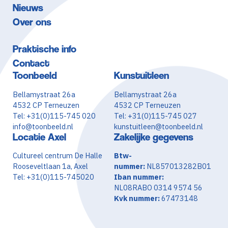
Nieuws
Over ons
Praktische info
Contact
Toonbeeld
Kunstuitleen
Bellamystraat 26a
Bellamystraat 26a
4532 CP Terneuzen
4532 CP Terneuzen
Tel: +31(0)115-745 020
Tel: +31(0)115-745 027
info@toonbeeld.nl
kunstuitleen@toonbeeld.nl
Locatie Axel
Zakelijke gegevens
Cultureel centrum De Halle
Btw-
Rooseveltlaan 1a, Axel
nummer:
NL857013282B01
Tel: +31(0)115-745020
Iban nummer:
NL08RABO 0314 9574 56
Kvk nummer:
67473148