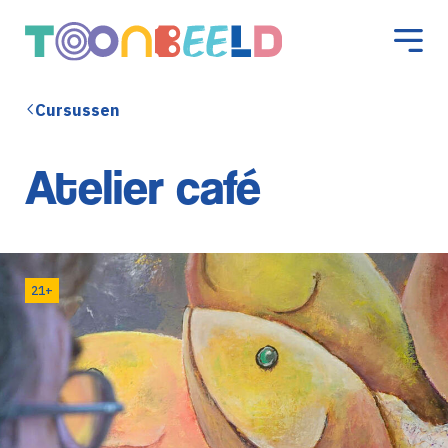
Cursussen
Atelier café
21+