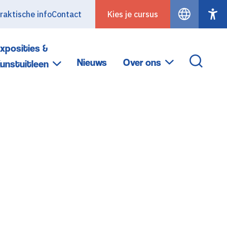
raktische info
Contact
Kies je cursus
xposities &
Nieuws
Over ons
unstuitleen