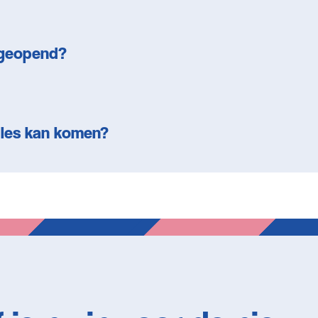
r geopend?
e les kan komen?