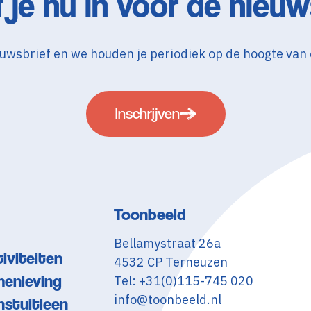
f je nu in voor de nieuw
nieuwsbrief en we houden je periodiek op de hoogte van
Inschrijven
Toonbeeld
Bellamystraat 26a
iviteiten
4532 CP Terneuzen
menleving
Tel: +31(0)115-745 020
info@toonbeeld.nl
nstuitleen