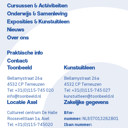
Cursussen & Activiteiten
Onderwijs & Samenleving
Exposities & Kunstuitleen
Nieuws
Over ons
Praktische info
Contact
Toonbeeld
Kunstuitleen
Bellamystraat 26a
Bellamystraat 26a
4532 CP Terneuzen
4532 CP Terneuzen
Tel: +31(0)115-745 020
Tel: +31(0)115-745 027
info@toonbeeld.nl
kunstuitleen@toonbeeld.nl
Locatie Axel
Zakelijke gegevens
Cultureel centrum De Halle
Btw-
Rooseveltlaan 1a, Axel
nummer:
NL857013282B01
Tel: +31(0)115-745020
Iban nummer: