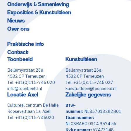
Onderwijs & Samenleving
Exposities & Kunstuitleen
Nieuws
Over ons
Praktische info
Contact
Toonbeeld
Kunstuitleen
Bellamystraat 26a
Bellamystraat 26a
4532 CP Terneuzen
4532 CP Terneuzen
Tel: +31(0)115-745 020
Tel: +31(0)115-745 027
info@toonbeeld.nl
kunstuitleen@toonbeeld.nl
Locatie Axel
Zakelijke gegevens
Cultureel centrum De Halle
Btw-
Rooseveltlaan 1a, Axel
nummer:
NL857013282B01
Tel: +31(0)115-745020
Iban nummer:
NL08RABO 0314 9574 56
Kvk nummer:
67473148