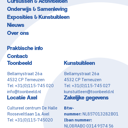
Cursussen & Activiteiten
Onderwijs & Samenleving
Exposities & Kunstuitleen
Nieuws
Over ons
Praktische info
Contact
Toonbeeld
Kunstuitleen
Bellamystraat 26a
Bellamystraat 26a
4532 CP Terneuzen
4532 CP Terneuzen
Tel: +31(0)115-745 020
Tel: +31(0)115-745 027
info@toonbeeld.nl
kunstuitleen@toonbeeld.nl
Locatie Axel
Zakelijke gegevens
Cultureel centrum De Halle
Btw-
Rooseveltlaan 1a, Axel
nummer:
NL857013282B01
Tel: +31(0)115-745020
Iban nummer:
NL08RABO 0314 9574 56