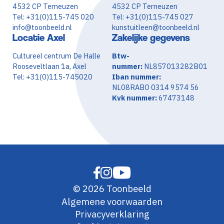
4532 CP Terneuzen
4532 CP Terneuzen
Tel: +31(0)115-745 020
Tel: +31(0)115-745 027
info@toonbeeld.nl
kunstuitleen@toonbeeld.nl
Locatie Axel
Zakelijke gegevens
Cultureel centrum De Halle
Btw-
Rooseveltlaan 1a, Axel
nummer:
NL857013282B01
Tel: +31(0)115-745020
Iban nummer:
NL08RABO 0314 9574 56
Kvk nummer:
67473148
© 2026 Toonbeeld
Algemene voorwaarden
Privacyverklaring