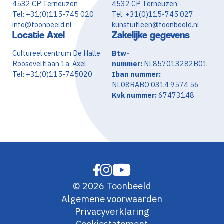
4532 CP Terneuzen
4532 CP Terneuzen
Tel: +31(0)115-745 020
Tel: +31(0)115-745 027
info@toonbeeld.nl
kunstuitleen@toonbeeld.nl
Locatie Axel
Zakelijke gegevens
Cultureel centrum De Halle
Btw-
Rooseveltlaan 1a, Axel
nummer:
NL857013282B01
Tel: +31(0)115-745020
Iban nummer:
NL08RABO 0314 9574 56
Kvk nummer:
67473148
© 2026 Toonbeeld
Algemene voorwaarden
Privacyverklaring
Cookiestatement