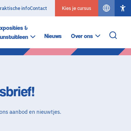
raktische info
Contact
Kies je cursus
xposities &
Nieuws
Over ons
unstuitleen
sbrief!
 ons aanbod en nieuwtjes.