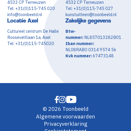
4532 CP Terneuzen
4532 CP Terneuzen
Tel: +31(0)115-745 020
Tel: +31(0)115-745 027
info@toonbeeld.nl
kunstuitleen@toonbeeld.nl
Locatie Axel
Zakelijke gegevens
Cultureel centrum De Halle
Btw-
Rooseveltlaan 1a, Axel
nummer:
NL857013282B01
Tel: +31(0)115-745020
Iban nummer:
NL08RABO 0314 9574 56
Kvk nummer:
67473148
© 2026 Toonbeeld
Algemene voorwaarden
Privacyverklaring
Cookiestatement