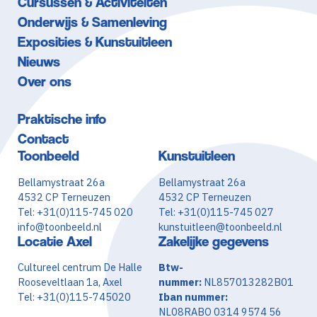
Cursussen & Activiteiten
Onderwijs & Samenleving
Exposities & Kunstuitleen
Nieuws
Over ons
Praktische info
Contact
Toonbeeld
Kunstuitleen
Bellamystraat 26a
Bellamystraat 26a
4532 CP Terneuzen
4532 CP Terneuzen
Tel: +31(0)115-745 020
Tel: +31(0)115-745 027
info@toonbeeld.nl
kunstuitleen@toonbeeld.nl
Locatie Axel
Zakelijke gegevens
Cultureel centrum De Halle
Btw-
Rooseveltlaan 1a, Axel
nummer:
NL857013282B01
Tel: +31(0)115-745020
Iban nummer:
NL08RABO 0314 9574 56