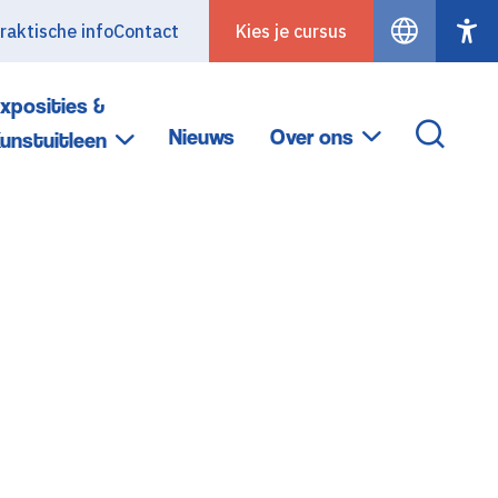
raktische info
Contact
Kies je cursus
xposities &
Nieuws
Over ons
unstuitleen