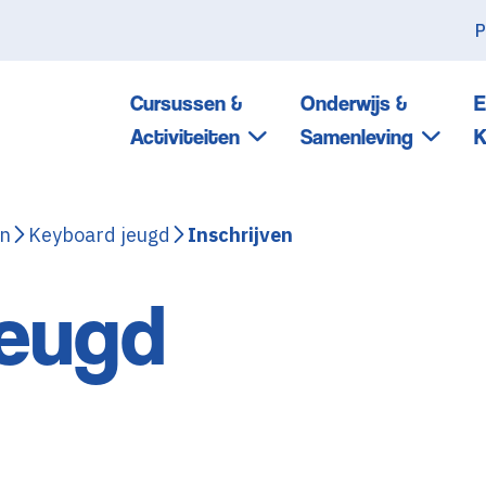
P
Cursussen &
Onderwijs &
E
Activiteiten
Samenleving
K
en
Keyboard jeugd
Inschrijven
jeugd