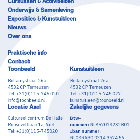
Cursussen & Activiteiten
Onderwijs & Samenleving
Exposities & Kunstuitleen
Nieuws
Over ons
Praktische info
Contact
Toonbeeld
Kunstuitleen
Bellamystraat 26a
Bellamystraat 26a
4532 CP Terneuzen
4532 CP Terneuzen
Tel: +31(0)115-745 020
Tel: +31(0)115-745 027
info@toonbeeld.nl
kunstuitleen@toonbeeld.nl
Locatie Axel
Zakelijke gegevens
Cultureel centrum De Halle
Btw-
Rooseveltlaan 1a, Axel
nummer:
NL857013282B01
Tel: +31(0)115-745020
Iban nummer:
NL08RABO 0314 9574 56