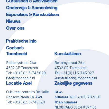
Cursussen & Activiteiten
Onderwijs & Samenleving
Exposities & Kunstuitleen
Nieuws
Over ons
Praktische info
Contact
Toonbeeld
Kunstuitleen
Bellamystraat 26a
Bellamystraat 26a
4532 CP Terneuzen
4532 CP Terneuzen
Tel: +31(0)115-745 020
Tel: +31(0)115-745 027
info@toonbeeld.nl
kunstuitleen@toonbeeld.nl
Locatie Axel
Zakelijke gegevens
Cultureel centrum De Halle
Btw-
Rooseveltlaan 1a, Axel
nummer:
NL857013282B01
Tel: +31(0)115-745020
Iban nummer:
NL08RABO 0314 9574 56