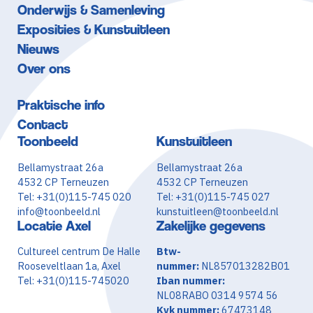
Onderwijs & Samenleving
Exposities & Kunstuitleen
Nieuws
Over ons
Praktische info
Contact
Toonbeeld
Kunstuitleen
Bellamystraat 26a
Bellamystraat 26a
4532 CP Terneuzen
4532 CP Terneuzen
Tel: +31(0)115-745 020
Tel: +31(0)115-745 027
info@toonbeeld.nl
kunstuitleen@toonbeeld.nl
Locatie Axel
Zakelijke gegevens
Cultureel centrum De Halle
Btw-
Rooseveltlaan 1a, Axel
nummer:
NL857013282B01
Tel: +31(0)115-745020
Iban nummer:
NL08RABO 0314 9574 56
Kvk nummer:
67473148