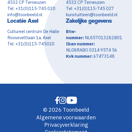
4532 CP Terneuzen
4532 CP Terneuzen
Tel: +31(0)115-745 020
Tel: +31(0)115-745 027
info@toonbeeld.nl
kunstuitleen@toonbeeld.nl
Locatie Axel
Zakelijke gegevens
Cultureel centrum De Halle
Btw-
Rooseveltlaan 1a, Axel
nummer:
NL857013282B01
Tel: +31(0)115-745020
Iban nummer:
NL08RABO 0314 9574 56
Kvk nummer:
67473148
© 2026 Toonbeeld
Algemene voorwaarden
Privacyverklaring
Cookiestatement