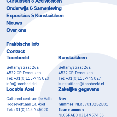
Cursussen & Activiteiten
Onderwijs & Samenleving
Exposities & Kunstuitleen
Nieuws
Over ons
Praktische info
Contact
Toonbeeld
Kunstuitleen
Bellamystraat 26a
Bellamystraat 26a
4532 CP Terneuzen
4532 CP Terneuzen
Tel: +31(0)115-745 020
Tel: +31(0)115-745 027
info@toonbeeld.nl
kunstuitleen@toonbeeld.nl
Locatie Axel
Zakelijke gegevens
Cultureel centrum De Halle
Btw-
Rooseveltlaan 1a, Axel
nummer:
NL857013282B01
Tel: +31(0)115-745020
Iban nummer:
NL08RABO 0314 9574 56