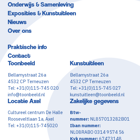
Onderwijs & Samenleving
Exposities & Kunstuitleen
Nieuws
Over ons
Praktische info
Contact
Toonbeeld
Kunstuitleen
Bellamystraat 26a
Bellamystraat 26a
4532 CP Terneuzen
4532 CP Terneuzen
Tel: +31(0)115-745 020
Tel: +31(0)115-745 027
info@toonbeeld.nl
kunstuitleen@toonbeeld.nl
Locatie Axel
Zakelijke gegevens
Cultureel centrum De Halle
Btw-
Rooseveltlaan 1a, Axel
nummer:
NL857013282B01
Tel: +31(0)115-745020
Iban nummer:
NL08RABO 0314 9574 56
Kvk nummer:
67473148